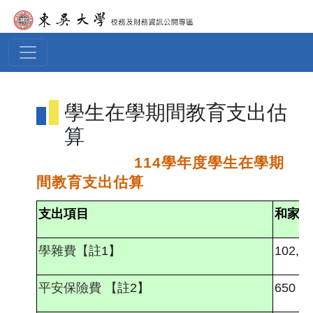
移至主內容
學生在學期間教育支出估
算
114
學年度學生在學期
間教育支出估算
支出項目
和家人
學雜費【
註
1
】
102,0
平安保險費
【
註
2
】
650