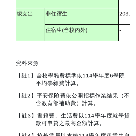
總支出
非住宿生
203,11
住宿生
(
含校內外
)
-
資料來源
【註
1
】全校學雜費標準依
114
學年度
6
學院
平均學雜費計算。
【註
2
】平安保險費依公開招標作業結果（不
含教育部補助費）計算。
【註
3
】書籍費、生活費以
114
學年度就學貸
款可申貸之最高金額計算。
【註
4
】校外賃居以本校
114
學年度租賃生自