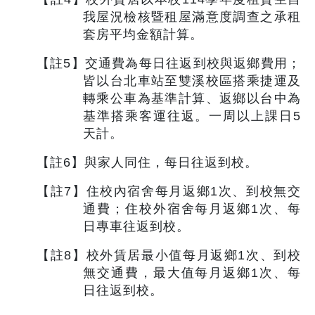
我屋況檢核暨租屋滿意度調查之承租
套房平均金額計算。
【註
5
】交通費為每日往返到校與返鄉費用；
皆以台北車站至雙溪校區搭乘捷運及
轉乘公車為基準計算、返鄉以台中為
基準搭乘客運往返。一周以上課日
5
天計。
【註
6
】與家人同住，每日往返到校。
【註
7
】住校內宿舍每月返鄉
1
次、到校無交
通費；住校外宿舍每月返鄉
1
次、每
日專車往返到校。
【註
8
】校外賃居最小值每月返鄉
1
次、到校
無交通費，最大值每月返鄉
1
次、每
日往返到校。