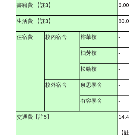
書籍費
【
註
3
】
6,000
生活費
【
註
3
】
80,000
住宿費
校內宿舍
榕華樓
-
柚芳樓
-
松勁樓
-
校外宿舍
泉思學舍
-
有容學舍
-
交通費【註
5
】
14,400
【註
6