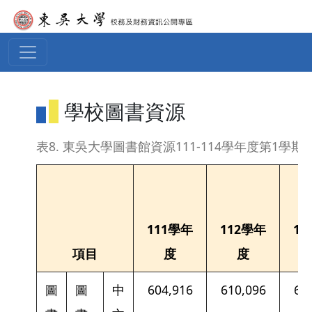
移至主內容
學校圖書資源
表8. 東吳大學圖書館資源111-114學年度第1學期
111學年
112學年
11
項目
度
度
圖
圖
中
604,916
610,096
60