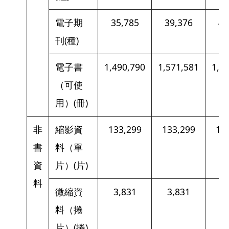
電子期
35,785
39,376
40
刊(種)
電子書
1,490,790
1,571,581
1,6
（可使
用）(冊)
非
縮影資
133,299
133,299
13
書
料（單
資
片）(片)
料
微縮資
3,831
3,831
3
料（捲
片）(捲)