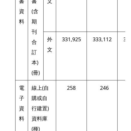
書
書
文
資
(含
料
期
刊
外
331,925
333,112
33
合
文
訂
本)
(冊)
電
線上(自
258
246
子
購或自
資
行建置)
料
資料庫
(種)