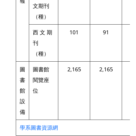
報
文期刊
（種）
西 文 期
101
91
刊
（種）
圖
圖書館
2,165
2,165
2
書
閱覽座
館
位
設
備
學系圖書資源網