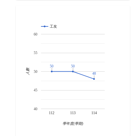
工友
60
55
50
50
50
50
人數
50
48
48
45
40
112
113
114
學年度(學期)