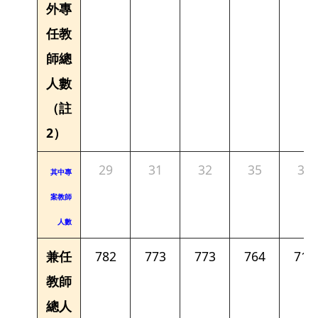
外專
任教
師總
人數
（註
2）
29
31
32
35
34
其中專
案教師
人數
兼任
782
773
773
764
716
教師
總人