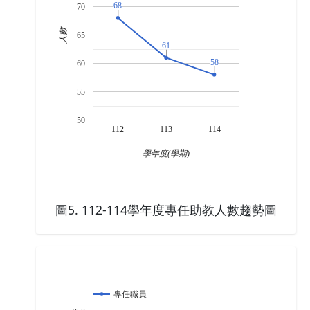
68
68
70
人數
65
61
61
58
58
60
55
50
112
113
114
學年度(學期)
圖5. 112-114學年度專任助教人數趨勢圖
專任職員