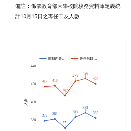
備註：係依教育部大學校院校務資料庫定義統
計10月15日之專任工友人數​
編制內專…
專任教師…
440
426
426
423
423
420
420
418
418
417
417
420
407
407
人數
400
388
388
383
383
382
382
381
381
379
379
380
371
371