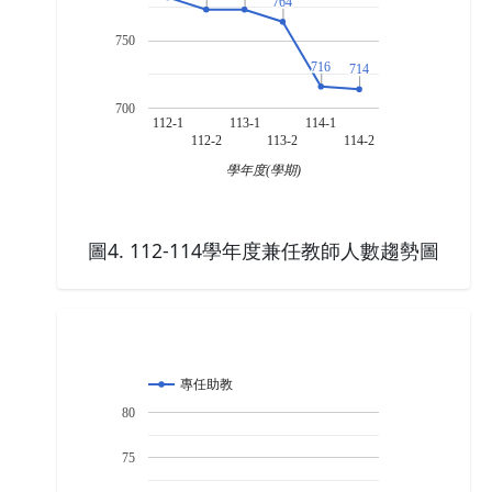
764
764
750
716
716
714
714
700
112-1
113-1
114-1
112-2
113-2
114-2
學年度(學期)
圖4. 112-114學年度兼任教師人數趨勢圖
專任助教
80
75