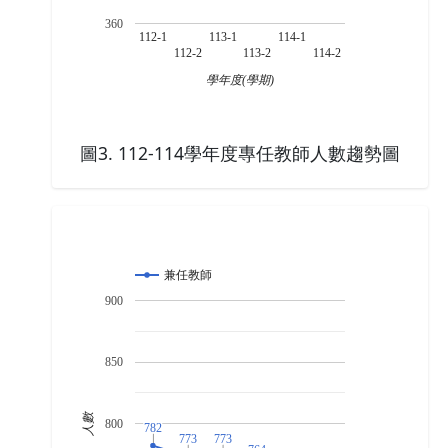
360
112-1
113-1
114-1
112-2
113-2
114-2
學年度(學期)
圖3. 112-114學年度專任教師人數趨勢圖
兼任教師
900
850
人數
800
782
782
773
773
773
773